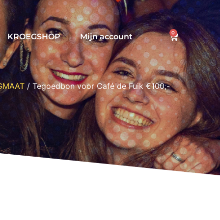
0
KROEGSHOP
Mijn account
GMAAT
/ Tegoedbon voor Café de Fuik €100,-