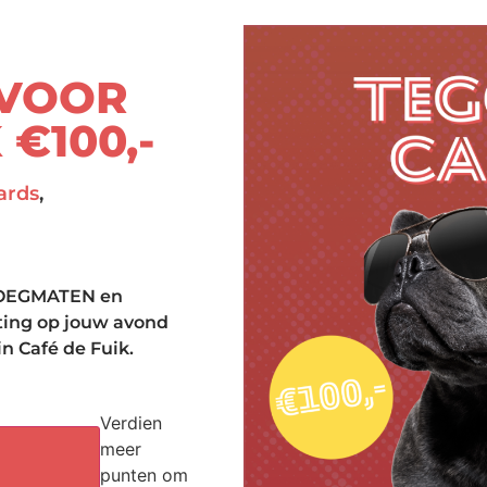
VOOR
 €100,-
ards
,
KROEGMATEN en
rting op jouw avond
in Café de Fuik.
Verdien
meer
punten om