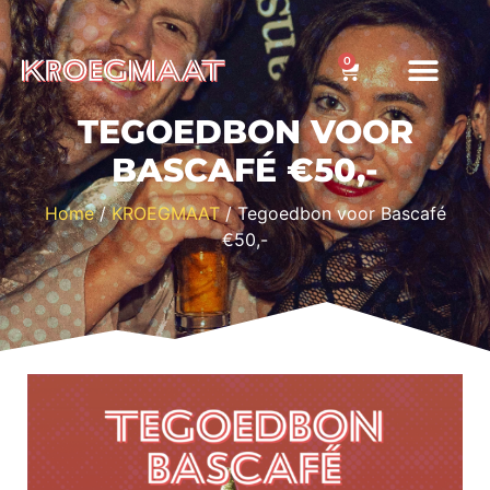
0
TEGOEDBON VOOR
BASCAFÉ €50,-
Home
/
KROEGMAAT
/ Tegoedbon voor Bascafé
€50,-