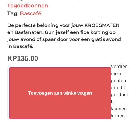
Tegoedbonnen
Tag:
Bascafé
De perfecte beloning voor jouw KROEGMATEN
en Basfanaten. Gun jezelf een fixe korting op
jouw avond of spaar door voor een gratis avond
in Bascafé.
KP
135.00
Verdien
meer
punten
om dit
Toevoegen aan winkelwagen
product
te
kunnen
kopen.