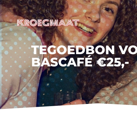
TEGOEDBON V
BASCAFÉ €25,-