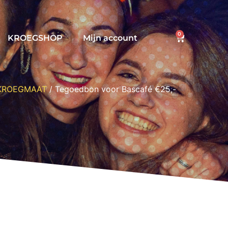
0
KROEGSHOP
Mijn account
KROEGMAAT
/ Tegoedbon voor Bascafé €25,-