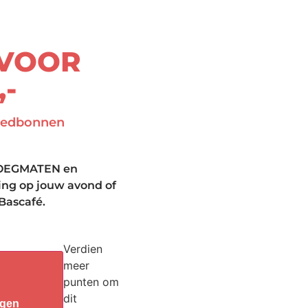
VOOR
,-
oedbonnen
KROEGMATEN en
ting op jouw avond of
 Bascafé.
Verdien
meer
punten om
dit
agen