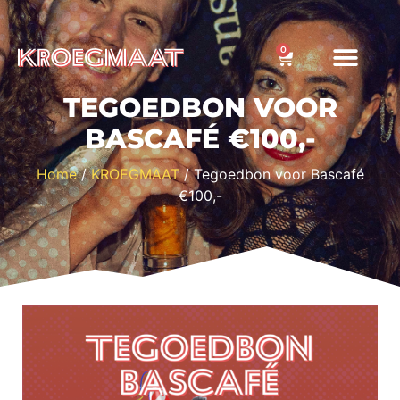
0
TEGOEDBON VOOR
BASCAFÉ €100,-
Home
/
KROEGMAAT
/ Tegoedbon voor Bascafé
€100,-