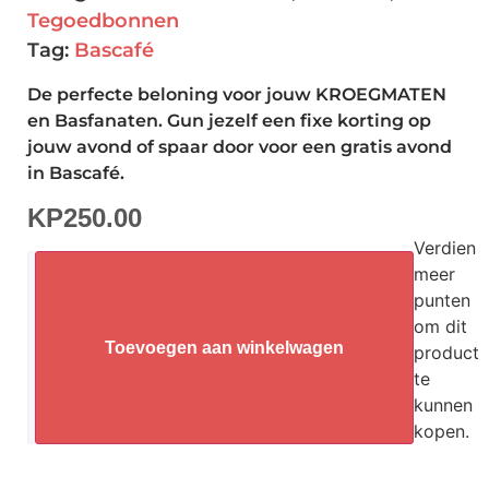
Tegoedbonnen
Tag:
Bascafé
De perfecte beloning voor jouw KROEGMATEN
en Basfanaten. Gun jezelf een fixe korting op
jouw avond of spaar door voor een gratis avond
in Bascafé.
KP
250.00
Verdien
meer
punten
om dit
Toevoegen aan winkelwagen
product
te
kunnen
kopen.