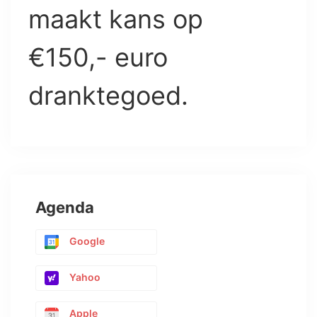
maakt kans op
€150,- euro
dranktegoed.
Agenda
Google
Yahoo
Apple